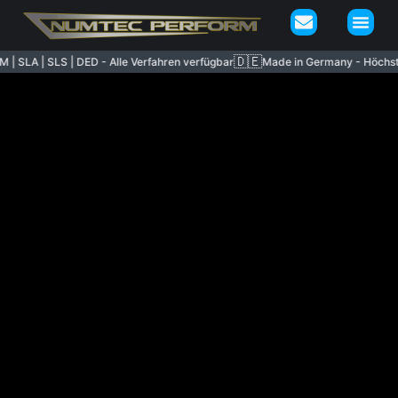
🇩🇪
SLA | SLS | DED - Alle Verfahren verfügbar
Made in Germany - Höchste Qu