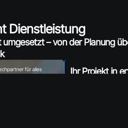
 Dienstleistung
t umgesetzt – von der Planung üb
ik
Ihr Projekt in
echpartner für alles
Spezifikationen,
Komplexe Fertigungsproje
Drucker, Fräßen… Unser 
ialien, externe Partner
vollständige Koordination 
serienreifen Lieferung. S
ren für jeden
alle Belange und profitier