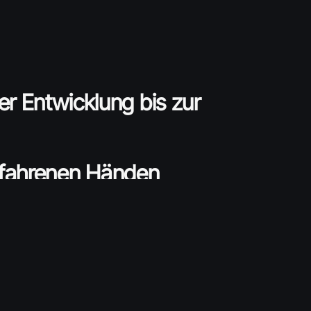
er Entwicklung bis zur
 erfahrenen Händen
kte erfordern mehr als nur einen 3D-
Projektmanagement-Service übernimmt die
Ihres Projekts
– von der ersten Idee bis zur
ie haben einen einzigen Ansprechpartner f
ür
en von unserer langjährigen Erfahrung.