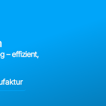
m
 – effizient,
faktur