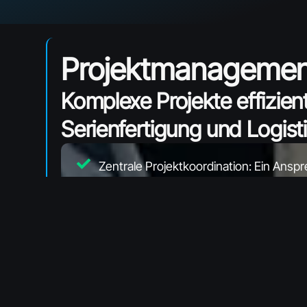
Projektmanagement
Komplexe Projekte effizien
Serienfertigung und Logist
Zentrale Projektkoordination: Ein Anspr
Anforderungsmanagement: Lastenheft, 
Meilensteine
Ressourcenplanung: Kapazitäten, Mater
Technologie-Auswahl: Optimales Verfah
Projektschritt