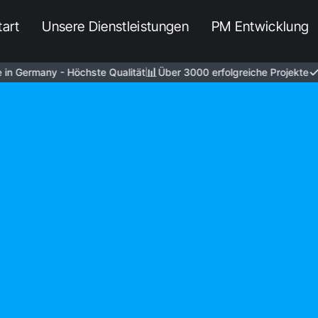
tart
Unsere Dienstleistungen
PM Entwicklung
📊
✓
 Germany - Höchste Qualität
Über 3000 erfolgreiche Projekte
Ca